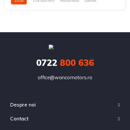
2014
174,000 km
Automată
Diesel
0722
800 636
office@wancomotors.ro
Despre noi
Contact