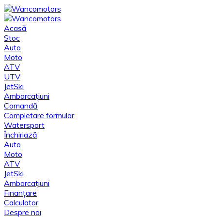
Acasă
Stoc
Auto
Moto
ATV
UTV
JetSki
Ambarcațiuni
Comandă
Completare formular
Watersport
Închiriază
Auto
Moto
ATV
JetSki
Ambarcațiuni
Finanțare
Calculator
Despre noi