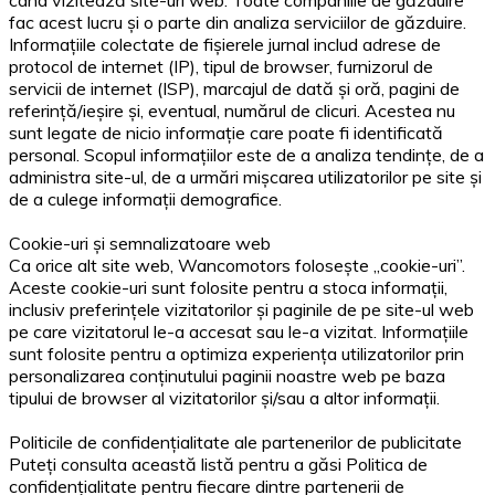
când vizitează site-uri web. Toate companiile de găzduire
fac acest lucru și o parte din analiza serviciilor de găzduire.
Informațiile colectate de fișierele jurnal includ adrese de
protocol de internet (IP), tipul de browser, furnizorul de
servicii de internet (ISP), marcajul de dată și oră, pagini de
referință/ieșire și, eventual, numărul de clicuri. Acestea nu
sunt legate de nicio informație care poate fi identificată
personal. Scopul informațiilor este de a analiza tendințe, de a
administra site-ul, de a urmări mișcarea utilizatorilor pe site și
de a culege informații demografice.
Cookie-uri și semnalizatoare web
Ca orice alt site web, Wancomotors folosește „cookie-uri”.
Aceste cookie-uri sunt folosite pentru a stoca informații,
inclusiv preferințele vizitatorilor și paginile de pe site-ul web
pe care vizitatorul le-a accesat sau le-a vizitat. Informațiile
sunt folosite pentru a optimiza experiența utilizatorilor prin
personalizarea conținutului paginii noastre web pe baza
tipului de browser al vizitatorilor și/sau a altor informații.
Politicile de confidențialitate ale partenerilor de publicitate
Puteți consulta această listă pentru a găsi Politica de
confidențialitate pentru fiecare dintre partenerii de